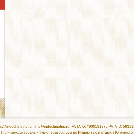
ct@indochinatrip.ru
|
info@indochinatrip.ru
ASTA ID: #900181875 PATA ID: 5931
 Trip – международный тур-оператор.Туры по Индокитаю и отдых в Юго-восто