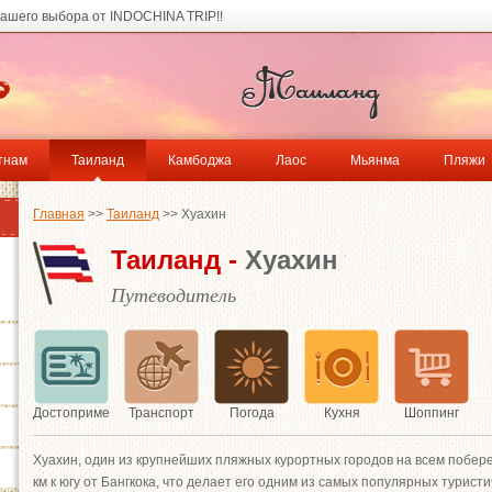
ашего выбора от INDOCHINA TRIP!!
тнам
Таиланд
Камбоджа
Лаос
Мьянма
Пляжи
Главная
>>
Таиланд
>> Хуахин
Таиланд -
Хуахин
Путеводитель
Достопримечательности
Транспорт
Погода
Кухня
Шоппинг
Хуахин, один из крупнейших пляжных курортных городов на всем побере
км к югу от Бангкока, что делает его одним из самых популярных турист