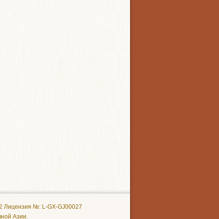
32 Лицензия №: L-GX-GJ00027
чной Азии.