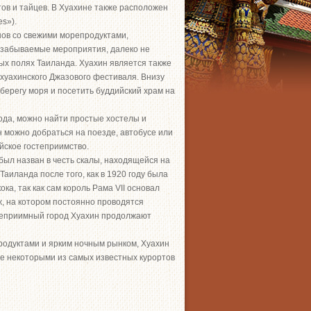
тов и тайцев. В Хуахине также расположен
es»).
нов со свежими морепродуктами,
езабываемые мероприятия, далеко не
ных полях Таиланда. Хуахин является также
хуахинского Джазового фестиваля. Внизу
 берегу моря и посетить буддийский храм на
рода, можно найти простые хостелы и
 можно добраться на поезде, автобусе или
йское гостеприимство.
был назван в честь скалы, находящейся на
аиланда после того, как в 1920 году была
а, так как сам король Рама VII основал
, на котором постоянно проводятся
теприимный город Хуахин продолжают
одуктами и ярким ночным рынком, Хуахин
же некоторыми из самых известных курортов