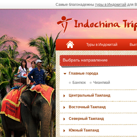
Самые благонадежны
туры в Индокитай
для В
Туры в Индокитай
Вье
Выбрать направление
Главные города
Бангкок
Чиангмай
Центральный Таиланд
Восточный Таиланд
Северный Таиланд
Южный Таиланд