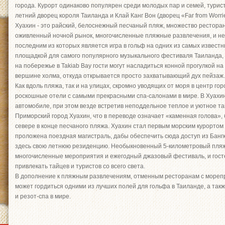
города. Курорт одинаково популярен среди молодых пар и семей, турис
летний дворец короля Таиланда и Клай Канг Вон (дворец «Far from Worri
Хуахин - это райский, белоснежный песчаный пляж, множество рестора
оживленный ночной рынок, многочисленные пляжные развлечения, и н
последним из которых является игра в гольф на одних из самых извест
площадкой для самого популярного музыкального фестиваля Таиланда, 
на побережье в Takiab Bay гости могут насладиться конной прогулкой на
вершине холма, откуда открывается просто захватывающий дух пейзаж.
Как вдоль пляжа, так и на улицах, скромно уводящих от моря в центр го
роскошные отели с самыми прекрасными спа-салонами в мире. В Хуахин
автомобиле, при этом везде встретив неподдельное теплое и уютное та
Приморский город Хуахин, что в переводе означает «каменная голова», 
севере в конце песчаного пляжа. Хуахин стал первым морским курортом Т
проложена поездная магистраль, дабы обеспечить сюда доступ из Бангкок
здесь свою летнюю резиденцию. Необыкновенный 5-километровый пляж
многочисленные мероприятия и ежегодный джазовый фестиваль, и гос
привлекать тайцев и туристов со всего света.
В дополнение к пляжным развлечениям, отменным ресторанам с морепр
может гордиться одними из лучших полей для гольфа в Таиланде, а так
и резот-спа в мире.