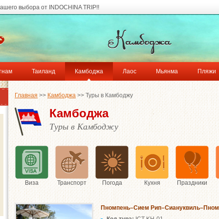
ашего выбора от INDOCHINA TRIP!!
тнам
Таиланд
Камбоджа
Лаос
Мьянма
Пляжи
Главная
>>
Камбоджа
>> Туры в Камбоджу
Камбоджа
Туры в Камбоджу
Виза
Транспорт
Погода
Кухня
Праздники
Пномпень–Сием Рип–Сиануквиль–Пномп