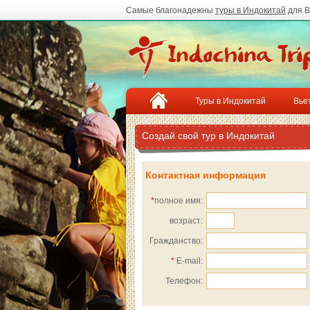
Самые благонадежны
туры в Индокитай
для В
Туры в Индокитай
Вье
Создай свой тур в Индокитай
Контактная информация
*
полное имя:
возраст:
Гражданство:
*
E-mail:
Телефон: