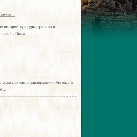
ануквиль
е истории, культуры, красоты и
остей в Пном...
лубже с великой цивилизацией Ангкора: в
 ...