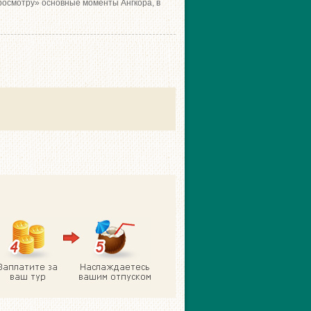
росмотру» основные моменты Ангкора, в