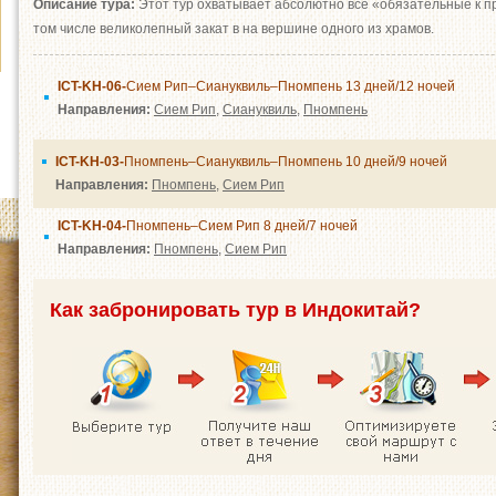
Описание тура:
Этот тур охватывает абсолютно все «обязательные к п
том числе великолепный закат в на вершине одного из храмов.
ICT-KH-06-
Сием Рип–Сиануквиль–Пномпень 13 дней/12 ночей
Направления:
Сием Рип
,
Сиануквиль
,
Пномпень
ICT-KH-03-
Пномпень–Сиануквиль–Пномпень 10 дней/9 ночей
Направления:
Пномпень
,
Сием Рип
ICT-KH-04-
Пномпень–Сием Рип 8 дней/7 ночей
Направления:
Пномпень
,
Сием Рип
Как забронировать тур в Индокитай?