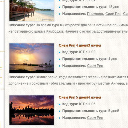
Код тура:
ICT-KH-01
Продолжительность тура:
13 дня
Направления:
Пномпень
,
Сием Рип
,
Си
Описание тура:
Во время тура вы откроете для себя истинное понимани
неповторимого шарма Камбоджи. Начнете с осмотра достопримечательн
Сием Рип 4 дней/3 ночей
Код тура:
ICT-KH-02
Продолжительность тура:
4 дня
Направления:
Сием Рип
Описание тура:
Великолепно, когда появляется желание познакомится г
дополнение к основным «обязательным к просмотру» местам Ангкора, вы
Сием Рип 5 дней/4 ночей
Код тура:
ICT-KH-05
Продолжительность тура:
5 дней
Направления:
Сием Рип