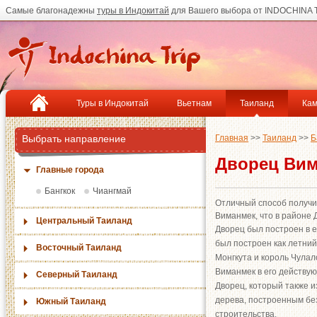
Самые благонадежны
туры в Индокитай
для Вашего выбора от INDOCHINA T
Туры в Индокитай
Вьетнам
Таиланд
Ка
Выбрать направление
Главная
>>
Таиланд
>>
Б
Дворец Ви
Главные города
Бангкок
Чиангмай
Отличный способ получит
Виманмек, что в районе Д
Центральный Таиланд
Дворец был построен в е
был построен как летний
Восточный Таиланд
Монгкута и король Чулал
Виманмек в его действу
Северный Таиланд
Дворец, который также и
дерева, построенным без
Южный Таиланд
строительства.