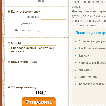
(дней)
а в настоящее время со
семьи.
Дворец Виманмек открыт д
Количество человек
дворец, то как и в любы
Взрослые:
одежде с открытыми пле
Дети
:
(2-12 лет)
выходе из здания.
Дети
:
(младше 2 лет)
Похожие достопр
Королевский дворец
Отель:
Предполагаемый бюджет на 1
Ват Бенчамабопхит
человека
​Ват Арун
Ваши комментарии:
Национальный музе
Ват Сакет
Парк Лумпини
Железнодорожный р
*
Проверочный код: