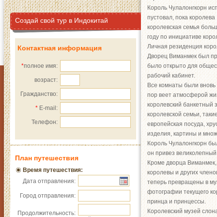
Король Чулалонгкорн исп
пустовал, пока королева
Создай свой тур в Индокитай
королевская семья больш
году по инициативе коро
Личная резиденция кор
Контактная информация
Дворец Виманмек был пр
*
полное имя:
было открыто для общест
рабочий кабинет.
возраст:
Все комнаты были вновь с
Гражданство:
пор веет атмосферой жи
королевский банкетный з
*
E-mail:
королевской семьи, таки
Телефон:
европейская посуда, хру
изделия, картины и мно
Король Чулалонгкорн был
он привез великолепный
План путешествия
Кроме дворца Виманмек, 
Время путешествия:
королевы и других члено
Дата отправления:
теперь превращены в му
фотографии текущего ко
Город отправления:
принца и принцессы.
Королевский музей слона
Продолжительность: