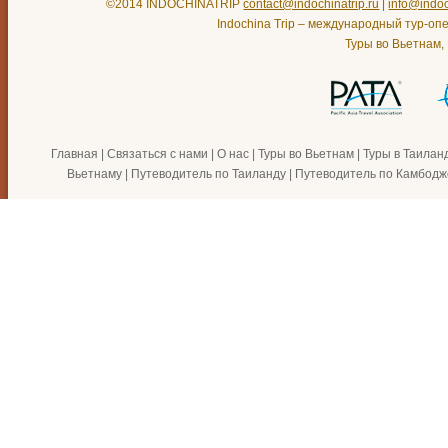
©2014 INDOCHINATRIP
contact@indochinatrip.ru
|
info@indoc
Indochina Trip – международный тур-оп
Туры во Вьетнам,
Главная
|
Связаться с нами
|
О нас
|
Туры во Вьетнам
|
Туры в Таилан
Вьетнаму
|
Путеводитель по Таиланду
|
Путеводитель по Камбодж