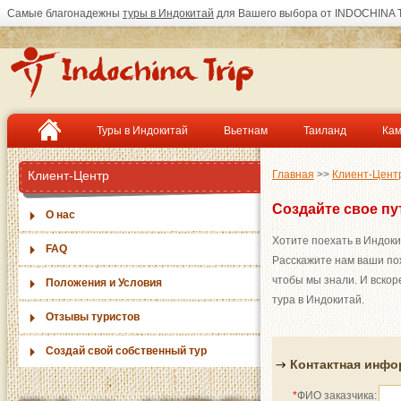
Самые благонадежны
туры в Индокитай
для Вашего выбора от INDOCHINA T
Туры в Индокитай
Вьетнам
Таиланд
Ка
Клиент-Центр
Главная
>>
Клиент-Цент
Создайте свое пу
О нас
Хотите поехать в Индоки
FAQ
Расскажите нам ваши пож
чтобы мы знали. И вско
Положения и Условия
тура в Индокитай.
Отзывы туристов
Создай свой собственный тур
Контактная инф
*
ФИО заказчика: