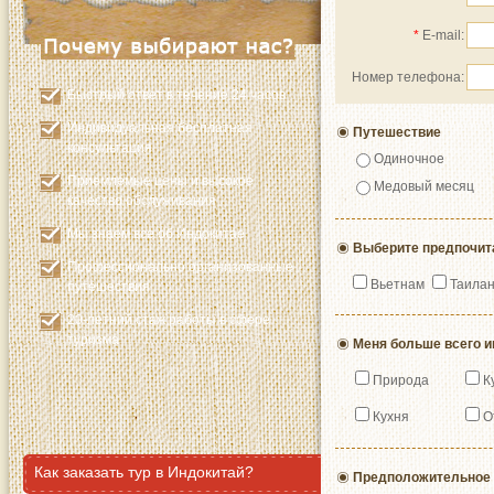
*
E-mail:
Номер телефона:
Быстрый ответ в течение 24 часов
Индивидуальная бесплатная
Путешествие
консультация
Одиночное
Приемлемые цены и высокое
Медовый месяц
качество обслуживания
Мы знаем все об Индокитае
Выберите предпочит
Профессионально организованные
Вьетнам
Таила
путешествия
20-летний стаж работы в сфере
туризма
Меня больше всего и
Природа
К
Кухня
О
Как заказать тур в Индокитай?
Предположительное 