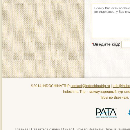
Введите код:
*
©2014 INDOCHINATRIP
contact@indochinatrip.ru
|
info@indoc
Indochina Trip – международный тур-оп
Туры во Вьетнам,
Главная
|
Связаться с нами
|
О нас
|
Туры во Вьетнам
|
Туры в Таилан